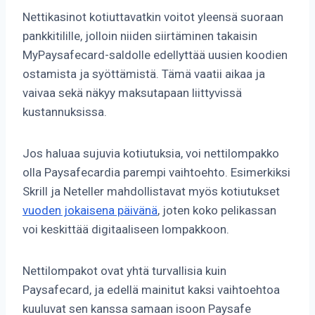
Nettikasinot kotiuttavatkin voitot yleensä suoraan
pankkitilille, jolloin niiden siirtäminen takaisin
MyPaysafecard-saldolle edellyttää uusien koodien
ostamista ja syöttämistä. Tämä vaatii aikaa ja
vaivaa sekä näkyy maksutapaan liittyvissä
kustannuksissa.
Jos haluaa sujuvia kotiutuksia, voi nettilompakko
olla Paysafecardia parempi vaihtoehto. Esimerkiksi
Skrill ja Neteller mahdollistavat myös kotiutukset
vuoden jokaisena päivänä
, joten koko pelikassan
voi keskittää digitaaliseen lompakkoon.
Nettilompakot ovat yhtä turvallisia kuin
Paysafecard, ja edellä mainitut kaksi vaihtoehtoa
kuuluvat sen kanssa samaan isoon Paysafe