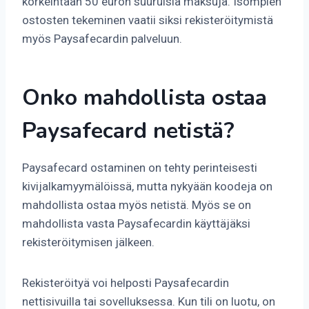
korkeintaan 50 euron suuruisia maksuja. Isompien
ostosten tekeminen vaatii siksi rekisteröitymistä
myös Paysafecardin palveluun.
Onko mahdollista ostaa
Paysafecard netistä?
Paysafecard ostaminen on tehty perinteisesti
kivijalkamyymälöissä, mutta nykyään koodeja on
mahdollista ostaa myös netistä. Myös se on
mahdollista vasta Paysafecardin käyttäjäksi
rekisteröitymisen jälkeen.
Rekisteröityä voi helposti Paysafecardin
nettisivuilla tai sovelluksessa. Kun tili on luotu, on