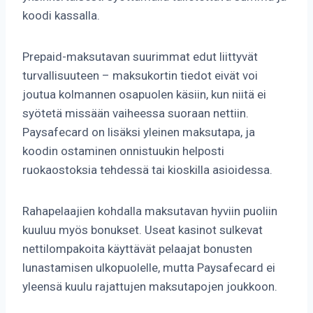
koodi kassalla.
Prepaid-maksutavan suurimmat edut liittyvät
turvallisuuteen – maksukortin tiedot eivät voi
joutua kolmannen osapuolen käsiin, kun niitä ei
syötetä missään vaiheessa suoraan nettiin.
Paysafecard on lisäksi yleinen maksutapa, ja
koodin ostaminen onnistuukin helposti
ruokaostoksia tehdessä tai kioskilla asioidessa.
Rahapelaajien kohdalla maksutavan hyviin puoliin
kuuluu myös bonukset. Useat kasinot sulkevat
nettilompakoita käyttävät pelaajat bonusten
lunastamisen ulkopuolelle, mutta Paysafecard ei
yleensä kuulu rajattujen maksutapojen joukkoon.