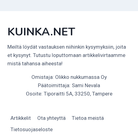
KUINKA.NET
Meiltä löydät vastauksen niihinkin kysymyksiin, joita
et kysynyt. Tutustu loputtomaan artikkelivirtaamme
mistä tahansa aiheesta!
Omistaja: Olikko nukkumassa Oy
Päätoimittaja: Sami Nevala
Osoite: Tiporaitti 5A, 33250, Tampere
Artikkelit
Ota yhteyttä
Tietoa meistä
Tietosuojaseloste