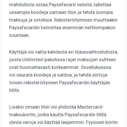
mahdollista ostaa Paysafecard netistä, tallettaa
useampia koodeja samaan tiliin ja tehdä isompia
maksuja ja ostoksia. Rekisteröityminen muuttaakin
Paysafecardin toimintaa enemmän nettilompakon
suuntaan.
Käyttäjä voi valita kahdesta eri tilausvaihtoehdosta,
joista Unlimited-paketissa rajat maksujen suhteen
ovat huomattavasti korkeammat. Sovelluksessa
voi seurata koodeja ja saldoa, ja tehdä siirtoja
toisen rekisteröityneen Paysafecardin käyttäjän
tilille.
Lisäksi omaan tiliin voi yhdistää Mastercard-
maksukortin, jonka kautta Paysafecardin tilillä
olevia varoja voi käyttää laajemmin. Fyysisen kortin