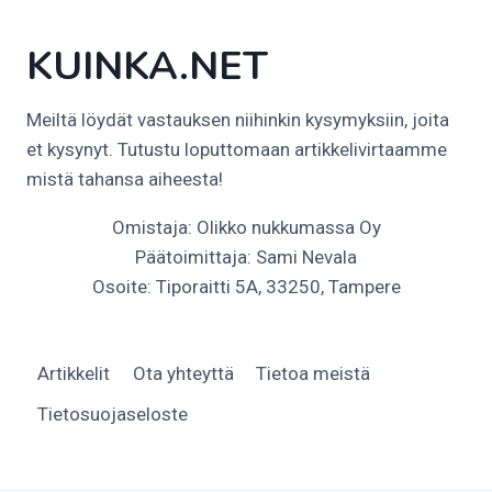
KUINKA.NET
Meiltä löydät vastauksen niihinkin kysymyksiin, joita
et kysynyt. Tutustu loputtomaan artikkelivirtaamme
mistä tahansa aiheesta!
Omistaja: Olikko nukkumassa Oy
Päätoimittaja: Sami Nevala
Osoite: Tiporaitti 5A, 33250, Tampere
Artikkelit
Ota yhteyttä
Tietoa meistä
Tietosuojaseloste