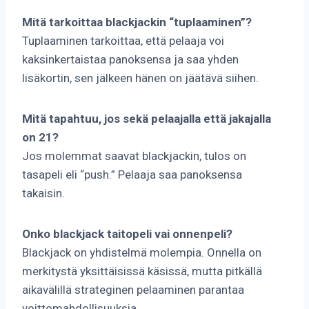
Mitä tarkoittaa blackjackin “tuplaaminen”?
Tuplaaminen tarkoittaa, että pelaaja voi
kaksinkertaistaa panoksensa ja saa yhden
lisäkortin, sen jälkeen hänen on jäätävä siihen.
Mitä tapahtuu, jos sekä pelaajalla että jakajalla
on 21?
Jos molemmat saavat blackjackin, tulos on
tasapeli eli “push.” Pelaaja saa panoksensa
takaisin.
Onko blackjack taitopeli vai onnenpeli?
Blackjack on yhdistelmä molempia. Onnella on
merkitystä yksittäisissä käsissä, mutta pitkällä
aikavälillä strateginen pelaaminen parantaa
voittomahdollisuuksia.