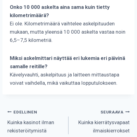
Onko 10 000 askelta aina sama kuin tietty
kilometrimäärä?
Ei ole. Kilometrimäärä vaihtelee askelpituuden
mukaan, mutta yleensä 10 000 askelta vastaa noin
6,5–7,5 kilometriä.
Miksi askelmittari näyttää eri lukemia eri päivinä
samalle reitille?
Kävelyvauhti, askelpituus ja laitteen mittaustapa
voivat vaihdella, mikä vaikuttaa lopputulokseen.
Artikkelien
EDELLINEN
SEURAAVA
Kuinka kasinot ilman
Kuinka kierrätysvapaat
selaus
rekisteröitymistä
ilmaiskierrokset