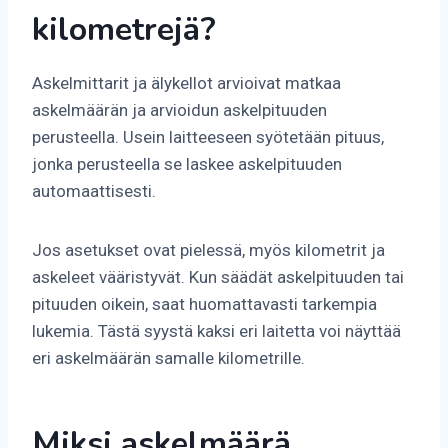
kilometrejä?
Askelmittarit ja älykellot arvioivat matkaa
askelmäärän ja arvioidun askelpituuden
perusteella. Usein laitteeseen syötetään pituus,
jonka perusteella se laskee askelpituuden
automaattisesti.
Jos asetukset ovat pielessä, myös kilometrit ja
askeleet vääristyvät. Kun säädät askelpituuden tai
pituuden oikein, saat huomattavasti tarkempia
lukemia. Tästä syystä kaksi eri laitetta voi näyttää
eri askelmäärän samalle kilometrille.
Miksi askelmäärä