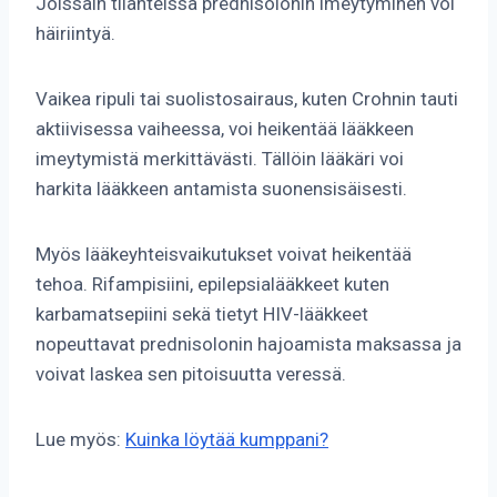
Joissain tilanteissa prednisolonin imeytyminen voi
häiriintyä.
Vaikea ripuli tai suolistosairaus, kuten Crohnin tauti
aktiivisessa vaiheessa, voi heikentää lääkkeen
imeytymistä merkittävästi. Tällöin lääkäri voi
harkita lääkkeen antamista suonensisäisesti.
Myös lääkeyhteisvaikutukset voivat heikentää
tehoa. Rifampisiini, epilepsialääkkeet kuten
karbamatsepiini sekä tietyt HIV-lääkkeet
nopeuttavat prednisolonin hajoamista maksassa ja
voivat laskea sen pitoisuutta veressä.
Lue myös:
Kuinka löytää kumppani?