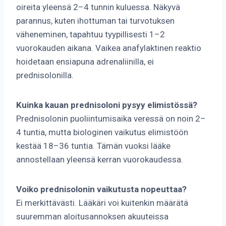
oireita yleensä 2–4 tunnin kuluessa. Näkyvä
parannus, kuten ihottuman tai turvotuksen
väheneminen, tapahtuu tyypillisesti 1–2
vuorokauden aikana. Vaikea anafylaktinen reaktio
hoidetaan ensiapuna adrenaliinilla, ei
prednisolonilla.
Kuinka kauan prednisoloni pysyy elimistössä?
Prednisolonin puoliintumisaika veressä on noin 2–
4 tuntia, mutta biologinen vaikutus elimistöön
kestää 18–36 tuntia. Tämän vuoksi lääke
annostellaan yleensä kerran vuorokaudessa.
Voiko prednisolonin vaikutusta nopeuttaa?
Ei merkittävästi. Lääkäri voi kuitenkin määrätä
suuremman aloitusannoksen akuuteissa