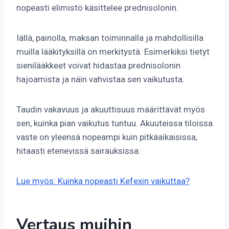
nopeasti elimistö käsittelee prednisolonin.
Iällä, painolla, maksan toiminnalla ja mahdollisilla
muilla lääkityksillä on merkitystä. Esimerkiksi tietyt
sienilääkkeet voivat hidastaa prednisolonin
hajoamista ja näin vahvistaa sen vaikutusta.
Taudin vakavuus ja akuuttisuus määrittävät myös
sen, kuinka pian vaikutus tuntuu. Akuuteissa tiloissa
vaste on yleensä nopeampi kuin pitkäaikaisissa,
hitaasti etenevissä sairauksissa.
Lue myös: Kuinka nopeasti Kefexin vaikuttaa?
Vertaus muihin