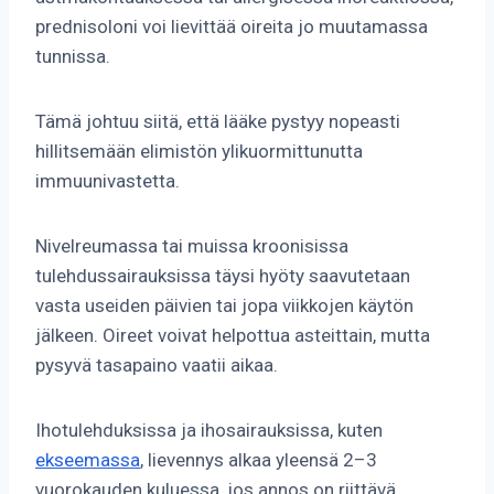
prednisoloni voi lievittää oireita jo muutamassa
tunnissa.
Tämä johtuu siitä, että lääke pystyy nopeasti
hillitsemään elimistön ylikuormittunutta
immuunivastetta.
Nivelreumassa tai muissa kroonisissa
tulehdussairauksissa täysi hyöty saavutetaan
vasta useiden päivien tai jopa viikkojen käytön
jälkeen. Oireet voivat helpottua asteittain, mutta
pysyvä tasapaino vaatii aikaa.
Ihotulehduksissa ja ihosairauksissa, kuten
ekseemassa
, lievennys alkaa yleensä 2–3
vuorokauden kuluessa, jos annos on riittävä.