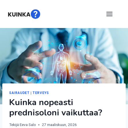
Siirry
sisältöön
SAIRAUDET
|
TERVEYS
Kuinka nopeasti
prednisoloni vaikuttaa?
Tekijä
Eeva Salo
27 maaliskuun, 2026