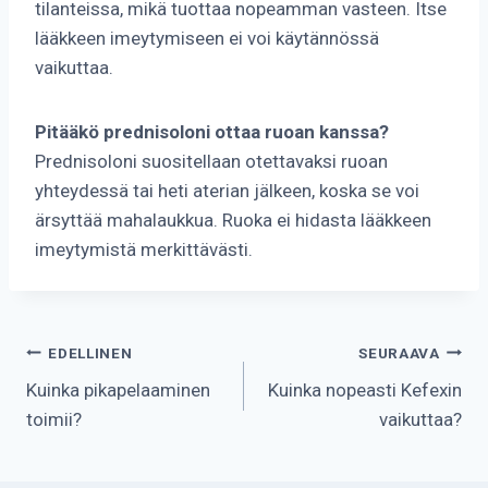
tilanteissa, mikä tuottaa nopeamman vasteen. Itse
lääkkeen imeytymiseen ei voi käytännössä
vaikuttaa.
Pitääkö prednisoloni ottaa ruoan kanssa?
Prednisoloni suositellaan otettavaksi ruoan
yhteydessä tai heti aterian jälkeen, koska se voi
ärsyttää mahalaukkua. Ruoka ei hidasta lääkkeen
imeytymistä merkittävästi.
Artikkelien
EDELLINEN
SEURAAVA
Kuinka pikapelaaminen
Kuinka nopeasti Kefexin
selaus
toimii?
vaikuttaa?