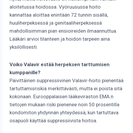
aloitetussa hoidossa. Vyöruusussa hoito
kannattaa aloittaa enintään 72 tunnin sisällä,
huuliherpeksessä ja genitaaliherpeksessä
mahdollisimman pian ensioireiden ilmaannuttua.
Lääkäri arvioi tilanteen ja hoidon tarpeen aina
yksilöllisesti.
Voiko Valavir estää herpeksen tarttumisen
kumppanille?
Päivittäinen suppressiivinen Valavir-hoito pienentää
tartuttamisriskiä merkittävästi, mutta ei poista sitä
kokonaan. Eurooppalaisen lääkeviraston EMA:n
tietojen mukaan riski pienenee noin 50 prosentilla
kondomiton yhdynnän yhteydessä, kun tartuttava
osapuoli käyttää suppressiivista hoitoa.