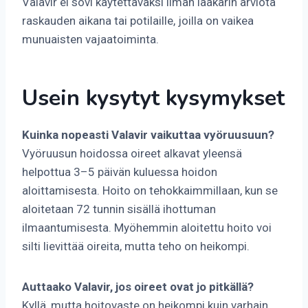
Valavir ei sovi käytettäväksi ilman lääkärin arviota
raskauden aikana tai potilaille, joilla on vaikea
munuaisten vajaatoiminta.
Usein kysytyt kysymykset
Kuinka nopeasti Valavir vaikuttaa vyöruusuun?
Vyöruusun hoidossa oireet alkavat yleensä
helpottua 3–5 päivän kuluessa hoidon
aloittamisesta. Hoito on tehokkaimmillaan, kun se
aloitetaan 72 tunnin sisällä ihottuman
ilmaantumisesta. Myöhemmin aloitettu hoito voi
silti lievittää oireita, mutta teho on heikompi.
Auttaako Valavir, jos oireet ovat jo pitkällä?
Kyllä, mutta hoitovaste on heikompi kuin varhain