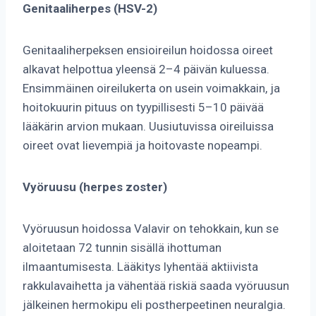
Genitaaliherpes (HSV-2)
Genitaaliherpeksen ensioireilun hoidossa oireet
alkavat helpottua yleensä 2–4 päivän kuluessa.
Ensimmäinen oireilukerta on usein voimakkain, ja
hoitokuurin pituus on tyypillisesti 5–10 päivää
lääkärin arvion mukaan. Uusiutuvissa oireiluissa
oireet ovat lievempiä ja hoitovaste nopeampi.
Vyöruusu (herpes zoster)
Vyöruusun hoidossa Valavir on tehokkain, kun se
aloitetaan 72 tunnin sisällä ihottuman
ilmaantumisesta. Lääkitys lyhentää aktiivista
rakkulavaihetta ja vähentää riskiä saada vyöruusun
jälkeinen hermokipu eli postherpeetinen neuralgia.