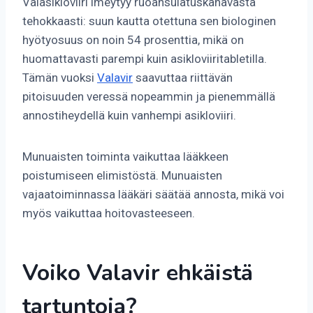
Valasikloviiri imeytyy ruoansulatuskanavasta
tehokkaasti: suun kautta otettuna sen biologinen
hyötyosuus on noin 54 prosenttia, mikä on
huomattavasti parempi kuin asikloviiritabletilla.
Tämän vuoksi
Valavir
saavuttaa riittävän
pitoisuuden veressä nopeammin ja pienemmällä
annostiheydellä kuin vanhempi asikloviiri.
Munuaisten toiminta vaikuttaa lääkkeen
poistumiseen elimistöstä. Munuaisten
vajaatoiminnassa lääkäri säätää annosta, mikä voi
myös vaikuttaa hoitovasteeseen.
Voiko Valavir ehkäistä
tartuntoja?