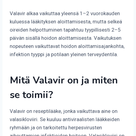
Valavir alkaa vaikuttaa yleensä 1–2 vuorokauden
kuluessa lääkityksen aloittamisesta, mutta selkeä
oireiden helpottuminen tapahtuu tyypillisesti 2–5
päivän sisällä hoidon aloittamisesta. Vaikutuksen
nopeuteen vaikuttavat hoidon aloittamisajankohta,
infektion tyyppi ja potilaan yleinen terveydentila.
Mitä Valavir on ja miten
se toimii?
Valavir on reseptilääke, jonka vaikuttava aine on
valasikloviiri. Se kuuluu antiviraalisten lääkkeiden
ryhmään ja on tarkoitettu herpesvirusten
aiheuttamien infektioiden hoitoon. Valasikloviiri on