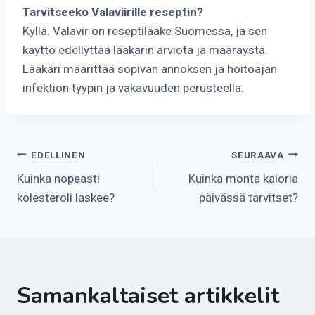
Tarvitseeko Valaviirille reseptin?
Kyllä. Valavir on reseptilääke Suomessa, ja sen
käyttö edellyttää lääkärin arviota ja määräystä.
Lääkäri määrittää sopivan annoksen ja hoitoajan
infektion tyypin ja vakavuuden perusteella.
Artikkelien
EDELLINEN
SEURAAVA
Kuinka nopeasti
Kuinka monta kaloria
selaus
kolesteroli laskee?
päivässä tarvitset?
Samankaltaiset artikkelit