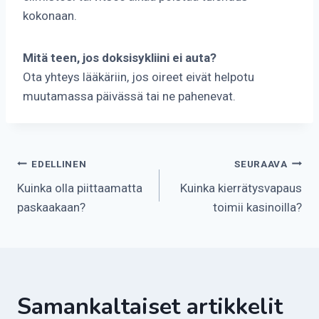
kokonaan.
Mitä teen, jos doksisykliini ei auta?
Ota yhteys lääkäriin, jos oireet eivät helpotu
muutamassa päivässä tai ne pahenevat.
Artikkelien
EDELLINEN
SEURAAVA
Kuinka olla piittaamatta
Kuinka kierrätysvapaus
selaus
paskaakaan?
toimii kasinoilla?
Samankaltaiset artikkelit