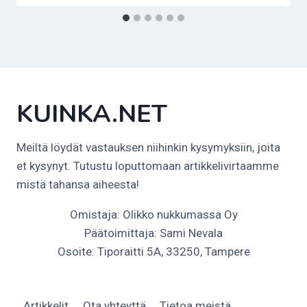
KUINKA.NET
Meiltä löydät vastauksen niihinkin kysymyksiin, joita
et kysynyt. Tutustu loputtomaan artikkelivirtaamme
mistä tahansa aiheesta!
Omistaja: Olikko nukkumassa Oy
Päätoimittaja: Sami Nevala
Osoite: Tiporaitti 5A, 33250, Tampere
Artikkelit
Ota yhteyttä
Tietoa meistä