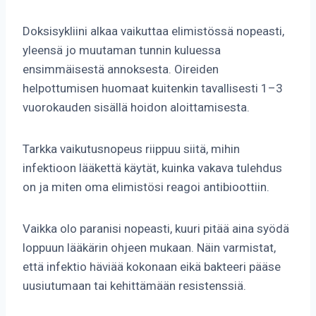
Doksisykliini alkaa vaikuttaa elimistössä nopeasti,
yleensä jo muutaman tunnin kuluessa
ensimmäisestä annoksesta. Oireiden
helpottumisen huomaat kuitenkin tavallisesti 1–3
vuorokauden sisällä hoidon aloittamisesta.
Tarkka vaikutusnopeus riippuu siitä, mihin
infektioon lääkettä käytät, kuinka vakava tulehdus
on ja miten oma elimistösi reagoi antibioottiin.
Vaikka olo paranisi nopeasti, kuuri pitää aina syödä
loppuun lääkärin ohjeen mukaan. Näin varmistat,
että infektio häviää kokonaan eikä bakteeri pääse
uusiutumaan tai kehittämään resistenssiä.