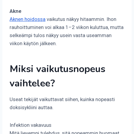
Akne
Aknen hoidossa
vaikutus näkyy hitaammin. Ihon
rauhoittuminen voi alkaa 1–2 viikon kuluttua, mutta
selkeämpi tulos näkyy usein vasta useamman
viikon käytön jälkeen.
Miksi vaikutusnopeus
vaihtelee?
Useat tekijät vaikuttavat siihen, kuinka nopeasti
doksisykliini auttaa.
Infektion vakavuus
Mitä lievempi tulehdus, sitä nopeammin huomaat