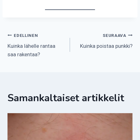
Artikkelien
EDELLINEN
SEURAAVA
Kuinka lähelle rantaa
Kuinka poistaa punkki?
selaus
saa rakentaa?
Samankaltaiset artikkelit