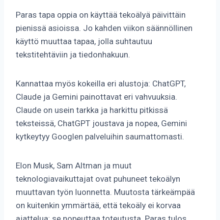
Paras tapa oppia on käyttää tekoälyä päivittäin
pienissä asioissa. Jo kahden viikon säännöllinen
käyttö muuttaa tapaa, jolla suhtautuu
tekstitehtäviin ja tiedonhakuun.
Kannattaa myös kokeilla eri alustoja: ChatGPT,
Claude ja Gemini painottavat eri vahvuuksia.
Claude on usein tarkka ja harkittu pitkissä
teksteissä, ChatGPT joustava ja nopea, Gemini
kytkeytyy Googlen palveluihin saumattomasti.
Elon Musk, Sam Altman ja muut
teknologiavaikuttajat ovat puhuneet tekoälyn
muuttavan työn luonnetta. Muutosta tärkeämpää
on kuitenkin ymmärtää, että tekoäly ei korvaa
ajattelua: se nopeuttaa toteutusta. Paras tulos