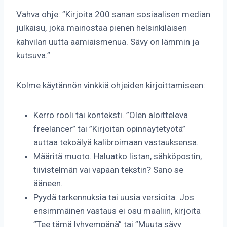
Vahva ohje: ”Kirjoita 200 sanan sosiaalisen median
julkaisu, joka mainostaa pienen helsinkiläisen
kahvilan uutta aamiaismenua. Sävy on lämmin ja
kutsuva.”
Kolme käytännön vinkkiä ohjeiden kirjoittamiseen:
Kerro rooli tai konteksti. ”Olen aloitteleva
freelancer” tai ”Kirjoitan opinnäytetyötä”
auttaa tekoälyä kalibroimaan vastauksensa.
Määritä muoto. Haluatko listan, sähköpostin,
tiivistelmän vai vapaan tekstin? Sano se
ääneen.
Pyydä tarkennuksia tai uusia versioita. Jos
ensimmäinen vastaus ei osu maaliin, kirjoita
”Tee tämä lyhyempänä” tai ”Muuta sävy