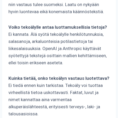
niin vastaus tulee suomeksi. Laatu on nykyään
hyvin luontevaa eikä konemaista käännöstekstiä.
Voiko tekoälylle antaa luottamuksellisia tietoja?
Ei kannata. Älä syötä tekoälylle henkilötunnuksia,
salasanoja, arkaluonteisia potilastietoja tai
liikesalaisuuksia. OpenAI ja Anthropic käyttävät
syötettyjä tekstejä osittain mallien kehittämiseen,
ellei toisin erikseen aseteta.
Kuinka tietää, onko tekoälyn vastaus luotettava?
Ei tiedä ennen kuin tarkistaa. Tekoäly voi tuottaa
virheellistä tietoa uskottavasti. Faktat, luvut ja
nimet kannattaa aina varmentaa
alkuperäislähteestä, erityisesti terveys-, laki- ja
talousasioissa.