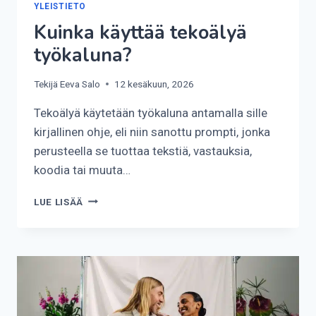
YLEISTIETO
Kuinka käyttää tekoälyä
työkaluna?
Tekijä
Eeva Salo
12 kesäkuun, 2026
Tekoälyä käytetään työkaluna antamalla sille
kirjallinen ohje, eli niin sanottu prompti, jonka
perusteella se tuottaa tekstiä, vastauksia,
koodia tai muuta…
KUINKA
LUE LISÄÄ
KÄYTTÄÄ
TEKOÄLYÄ
TYÖKALUNA?