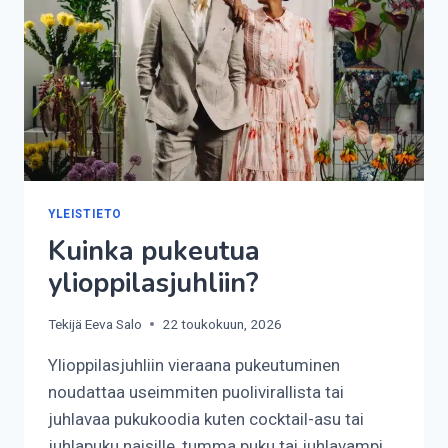
YLEISTIETO
Kuinka pukeutua
ylioppilasjuhliin?
Tekijä
Eeva Salo
22 toukokuun, 2026
Ylioppilasjuhliin vieraana pukeutuminen
noudattaa useimmiten puolivirallista tai
juhlavaa pukukoodia kuten cocktail-asu tai
juhlapuku naisille, tumma puku tai juhlavampi