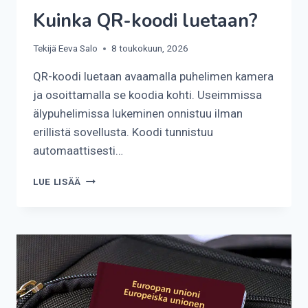
Kuinka QR-koodi luetaan?
Tekijä
Eeva Salo
8 toukokuun, 2026
QR-koodi luetaan avaamalla puhelimen kamera
ja osoittamalla se koodia kohti. Useimmissa
älypuhelimissa lukeminen onnistuu ilman
erillistä sovellusta. Koodi tunnistuu
automaattisesti…
KUINKA
LUE LISÄÄ
QR-
KOODI
LUETAAN?