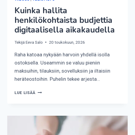
Kuinka hallita
henkilökohtaista budjettia
digitaalisella aikakaudella
Tekijä
Eeva Salo
20 toukokuun, 2026
Raha katoaa nykyään harvoin yhdellä isolla
ostoksella. Useammin se valuu pieniin
maksuihin, tilauksiin, sovelluksiin ja iltaisiin
heräteostoihin. Puhelin tekee arjesta…
KUINKA
LUE LISÄÄ
HALLITA
HENKILÖKOHTAISTA
BUDJETTIA
DIGITAALISELLA
AIKAKAUDELLA