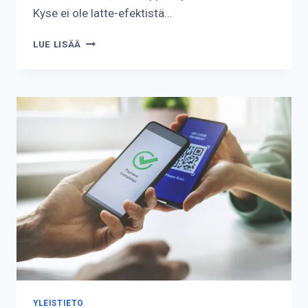
Kyse ei ole latte-efektistä…
KUINKA
LUE LISÄÄ
SÄÄSTÄÄ
RAHAA
PIENILLÄ
TULOILLA?
YLEISTIETO