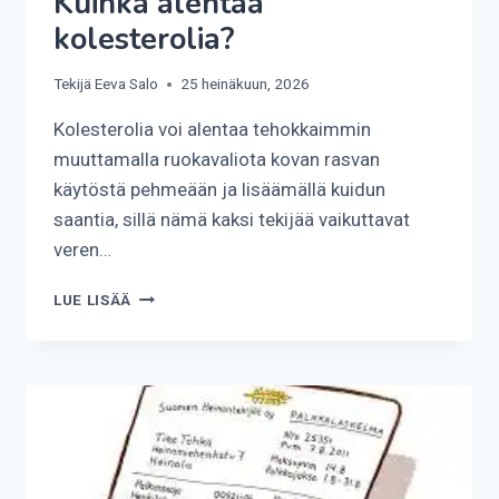
Kuinka alentaa
kolesterolia?
Tekijä
Eeva Salo
25 heinäkuun, 2026
Kolesterolia voi alentaa tehokkaimmin
muuttamalla ruokavaliota kovan rasvan
käytöstä pehmeään ja lisäämällä kuidun
saantia, sillä nämä kaksi tekijää vaikuttavat
veren…
KUINKA
LUE LISÄÄ
ALENTAA
KOLESTEROLIA?