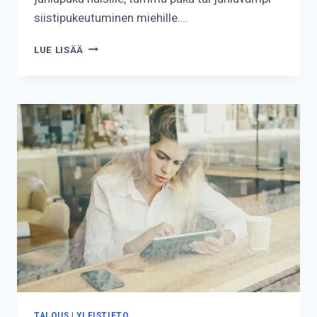
siistipukeutuminen miehille….
KUINKA
LUE LISÄÄ
PUKEUTUA
YLIOPPILASJUHLIIN?
TALOUS
|
YLEISTIETO