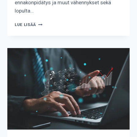
ennakonpidätys ja muut vähennykset sekä
lopulta…
KUINKA
LUE LISÄÄ
TARKASTAA
PALKKALASKELMA?