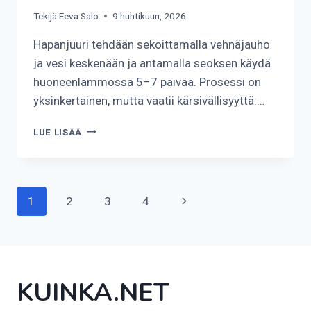
Tekijä
Eeva Salo
9 huhtikuun, 2026
Hapanjuuri tehdään sekoittamalla vehnäjauho
ja vesi keskenään ja antamalla seoksen käydä
huoneenlämmössä 5–7 päivää. Prosessi on
yksinkertainen, mutta vaatii kärsivällisyyttä:…
KUINKA
LUE LISÄÄ
TEHDÄ
HAPANJUURI?
Sivunavigointi
Seuraava
1
2
3
4
sivu
KUINKA.NET