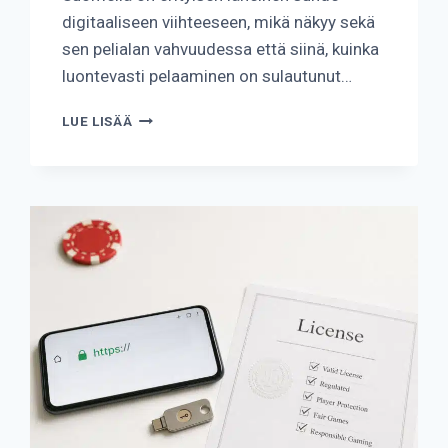
digitaaliseen viihteeseen, mikä näkyy sekä
sen pelialan vahvuudessa että siinä, kuinka
luontevasti pelaaminen on sulautunut…
KUINKA
LUE LISÄÄ
PALJON
AIKAA
SUOMALAISET
KÄYTTÄVÄT
DIGITAALISIIN
VIDEOPELEIHIN?