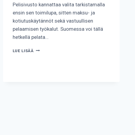
Pelisivusto kannattaa valita tarkistamalla
ensin sen toimilupa, sitten maksu- ja
kotiutuskäytännöt sekä vastuullisen
pelaamisen työkalut. Suomessa voi tällä
hetkellä pelata…
KUINKA
LUE LISÄÄ
PELISIVUSTO
KANNATTAA
VALITA?