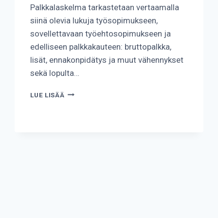
Palkkalaskelma tarkastetaan vertaamalla
siinä olevia lukuja työsopimukseen,
sovellettavaan työehtosopimukseen ja
edelliseen palkkakauteen: bruttopalkka,
lisät, ennakonpidätys ja muut vähennykset
sekä lopulta…
KUINKA
LUE LISÄÄ
TARKASTAA
PALKKALASKELMA?