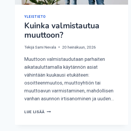
YLEISTIETO
Kuinka valmistautua
muuttoon?
Tekijä
Sami Nevala
20 heinäkuun, 2026
Muuttoon valmistaudutaan parhaiten
aikatauluttamalla käytännön asiat
vähintään kuukausi etukäteen:
osoitteenmuutos, muuttoyhtiön tai
muuttoavun varmistaminen, mahdollisen
vanhan asunnon irtisanominen ja uuden…
KUINKA
LUE LISÄÄ
VALMISTAUTUA
MUUTTOON?