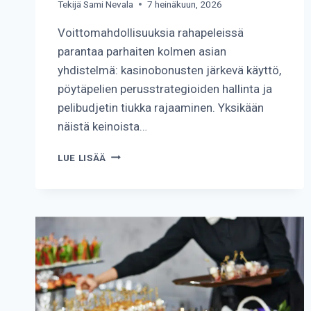
Tekijä
Sami Nevala
7 heinäkuun, 2026
Voittomahdollisuuksia rahapeleissä
parantaa parhaiten kolmen asian
yhdistelmä: kasinobonusten järkevä käyttö,
pöytäpelien perusstrategioiden hallinta ja
pelibudjetin tiukka rajaaminen. Yksikään
näistä keinoista…
KUINKA
LUE LISÄÄ
PARANTAA
VOITTOMAHDOLLISUUKSIA
RAHAPELEISSÄ?