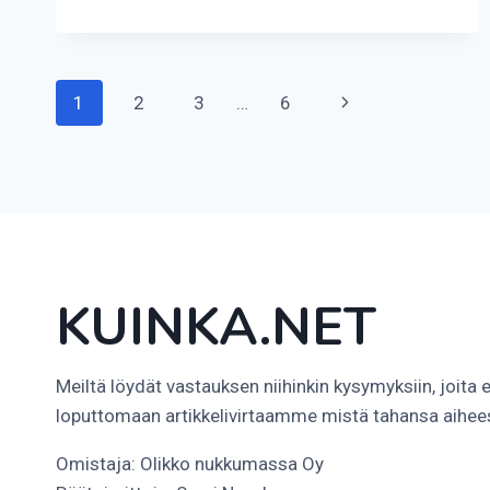
PALJON
TARJOILUA
VARATAAN
JUHLIIN?
Sivunavigointi
Seuraava
1
2
3
…
6
sivu
KUINKA.NET
Meiltä löydät vastauksen niihinkin kysymyksiin, joita 
loputtomaan artikkelivirtaamme mistä tahansa aihee
Omistaja: Olikko nukkumassa Oy