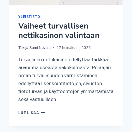
YLEISTIETO
Vaiheet turvallisen
nettikasinon valintaan
Tekijä
Sami Nevala
17 heinäkuun, 2026
Turvallinen nettikasino edellyttää tarkkaa
arviointia useasta näkökulmasta. Pelaajan
oman turvallisuuden varmistaminen
edellyttää lisensointitietojen, sivuston
tietoturvan ja käyttöehtojen ymmärtämistä
sekä vastuullisen…
VAIHEET
LUE LISÄÄ
TURVALLISEN
NETTIKASINON
VALINTAAN