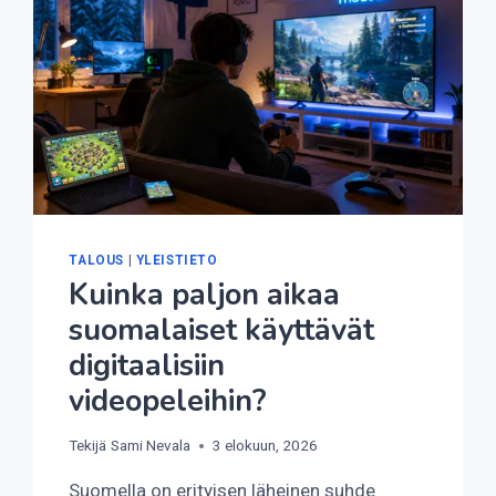
TALOUS
|
YLEISTIETO
Kuinka paljon aikaa
suomalaiset käyttävät
digitaalisiin
videopeleihin?
Tekijä
Sami Nevala
3 elokuun, 2026
Suomella on erityisen läheinen suhde