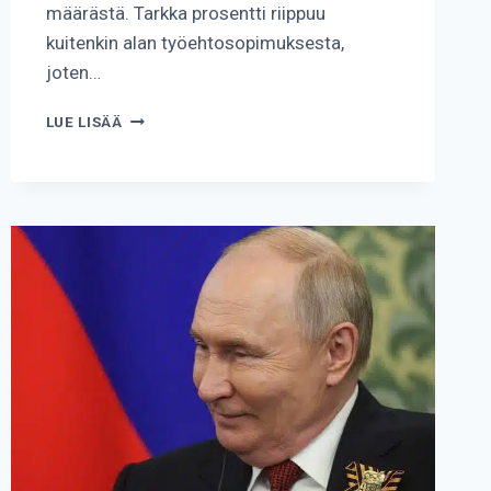
määrästä. Tarkka prosentti riippuu
kuitenkin alan työehtosopimuksesta,
joten…
KUINKA
LUE LISÄÄ
LOMARAHA
LASKETAAN?