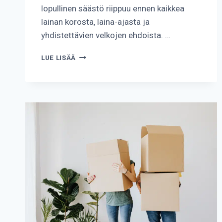
lopullinen säästö riippuu ennen kaikkea
lainan korosta, laina-ajasta ja
yhdistettävien velkojen ehdoista. …
KUINKA
LUE LISÄÄ
PALJON
YHDISTELYLAINA
VOI
KEVENTÄÄ
KUUKAUSIERÄÄ?