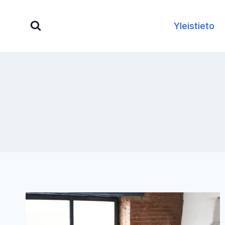
Siirry
sisältöön
Yleistieto