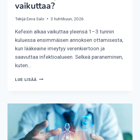
vaikuttaa?
Tekijä
Eeva Salo
3 huhtikuun, 2026
Kefexin alkaa vaikuttaa yleensä 1–3 tunnin
kuluessa ensimmäisen annoksen ottamisesta,
kun lääkeaine imeytyy verenkiertoon ja
saavuttaa infektioalueen. Selkeä paraneminen,
kuten…
KUINKA
LUE LISÄÄ
NOPEASTI
KEFEXIN
VAIKUTTAA?