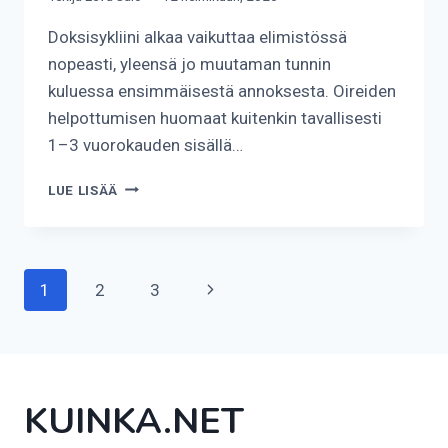
Doksisykliini alkaa vaikuttaa elimistössä
nopeasti, yleensä jo muutaman tunnin
kuluessa ensimmäisestä annoksesta. Oireiden
helpottumisen huomaat kuitenkin tavallisesti
1–3 vuorokauden sisällä…
KUINKA
LUE LISÄÄ
NOPEASTI
DOKSISYKLIINI
VAIKUTTAA?
Sivunavigointi
Seuraava
1
2
3
sivu
KUINKA.NET