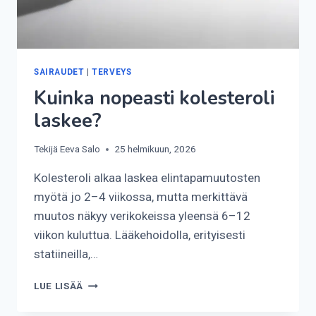
SAIRAUDET
|
TERVEYS
Kuinka nopeasti kolesteroli
laskee?
Tekijä
Eeva Salo
25 helmikuun, 2026
Kolesteroli alkaa laskea elintapamuutosten
myötä jo 2–4 viikossa, mutta merkittävä
muutos näkyy verikokeissa yleensä 6–12
viikon kuluttua. Lääkehoidolla, erityisesti
statiineilla,…
KUINKA
LUE LISÄÄ
NOPEASTI
KOLESTEROLI