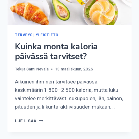
TERVEYS
|
YLEISTIETO
Kuinka monta kaloria
päivässä tarvitset?
Tekijä
Sami Nevala
13 maaliskuun, 2026
Aikuinen ihminen tarvitsee päivässä
keskimäärin 1 800–2 500 kaloria, mutta luku
vaihtelee merkittävästi sukupuolen, iän, painon,
pituuden ja liikunta-aktiivisuuden mukaan….
KUINKA
LUE LISÄÄ
MONTA
KALORIA
PÄIVÄSSÄ