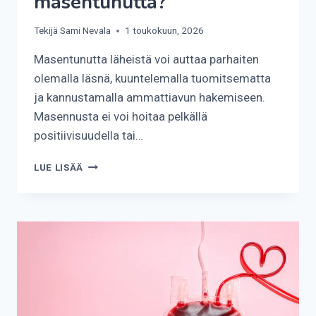
masentunutta?
Tekijä
Sami Nevala
1 toukokuun, 2026
Masentunutta läheistä voi auttaa parhaiten
olemalla läsnä, kuuntelemalla tuomitsematta
ja kannustamalla ammattiavun hakemiseen.
Masennusta ei voi hoitaa pelkällä
positiivisuudella tai…
KUINKA
LUE LISÄÄ
AUTTAA
MASENTUNUTTA?