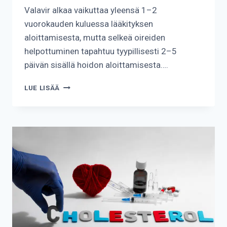
Valavir alkaa vaikuttaa yleensä 1–2
vuorokauden kuluessa lääkityksen
aloittamisesta, mutta selkeä oireiden
helpottuminen tapahtuu tyypillisesti 2–5
päivän sisällä hoidon aloittamisesta….
KUINKA
LUE LISÄÄ
NOPEASTI
VALAVIR
VAIKUTTAA?