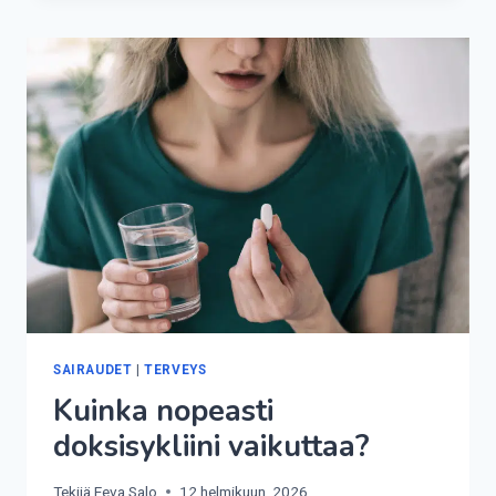
LASKEE?
SAIRAUDET
|
TERVEYS
Kuinka nopeasti
doksisykliini vaikuttaa?
Tekijä
Eeva Salo
12 helmikuun, 2026