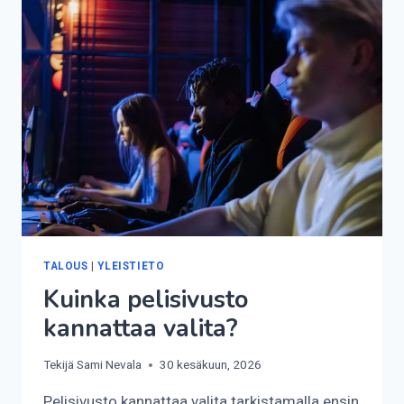
TALOUS
|
YLEISTIETO
Kuinka pelisivusto
kannattaa valita?
Tekijä
Sami Nevala
30 kesäkuun, 2026
Pelisivusto kannattaa valita tarkistamalla ensin