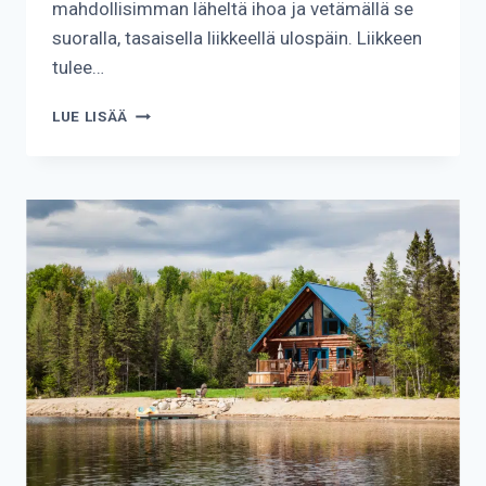
mahdollisimman läheltä ihoa ja vetämällä se
suoralla, tasaisella liikkeellä ulospäin. Liikkeen
tulee…
KUINKA
LUE LISÄÄ
POISTAA
PUNKKI?