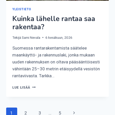
YLEISTIETO
Kuinka lähelle rantaa saa
rakentaa?
Tekijä
Sami Nevala
6 kesäkuun, 2026
Suomessa rantarakentamista säätelee
maankäyttö- ja rakennuslaki, jonka mukaan
uuden rakennuksen on oltava pääsääntöisesti
vähintään 25–30 metrin etäisyydellä vesistön
rantaviivasta. Tarkka…
KUINKA
LUE LISÄÄ
LÄHELLE
RANTAA
SAA
RAKENTAA?
Sivunavigointi
Seuraava
1
2
3
…
5