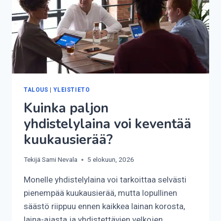
TALOUS
|
YLEISTIETO
Kuinka paljon
yhdistelylaina voi keventää
kuukausierää?
Tekijä
Sami Nevala
5 elokuun, 2026
Monelle yhdistelylaina voi tarkoittaa selvästi
pienempää kuukausierää, mutta lopullinen
säästö riippuu ennen kaikkea lainan korosta,
laina-ajasta ja yhdistettävien velkojen