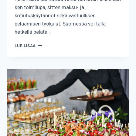
sen toimilupa, sitten maksu- ja
kotiutuskäytännöt sekä vastuullisen
pelaamisen työkalut. Suomessa voi tällä
hetkellä pelata…
KUINKA
LUE LISÄÄ
PELISIVUSTO
KANNATTAA
VALITA?