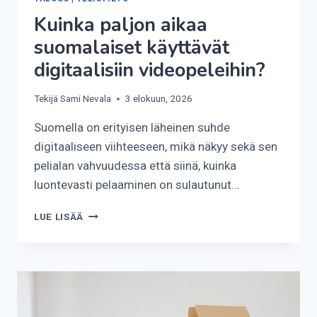
Kuinka paljon aikaa
suomalaiset käyttävät
digitaalisiin videopeleihin?
Tekijä
Sami Nevala
3 elokuun, 2026
Suomella on erityisen läheinen suhde
digitaaliseen viihteeseen, mikä näkyy sekä sen
pelialan vahvuudessa että siinä, kuinka
luontevasti pelaaminen on sulautunut…
KUINKA
LUE LISÄÄ
PALJON
AIKAA
SUOMALAISET
KÄYTTÄVÄT
DIGITAALISIIN
VIDEOPELEIHIN?