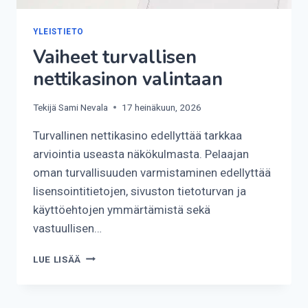
YLEISTIETO
Vaiheet turvallisen
nettikasinon valintaan
Tekijä
Sami Nevala
17 heinäkuun, 2026
Turvallinen nettikasino edellyttää tarkkaa
arviointia useasta näkökulmasta. Pelaajan
oman turvallisuuden varmistaminen edellyttää
lisensointitietojen, sivuston tietoturvan ja
käyttöehtojen ymmärtämistä sekä
vastuullisen…
VAIHEET
LUE LISÄÄ
TURVALLISEN
NETTIKASINON
VALINTAAN