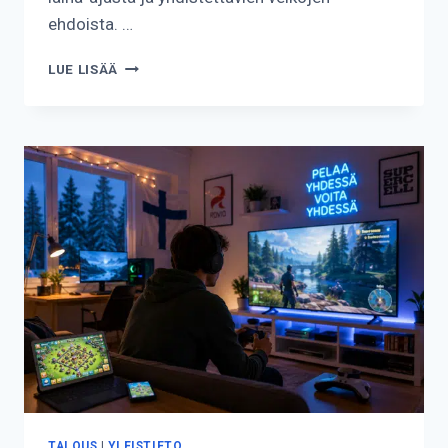
ehdoista. …
KUINKA
LUE LISÄÄ
PALJON
YHDISTELYLAINA
VOI
KEVENTÄÄ
KUUKAUSIERÄÄ?
TALOUS
|
YLEISTIETO