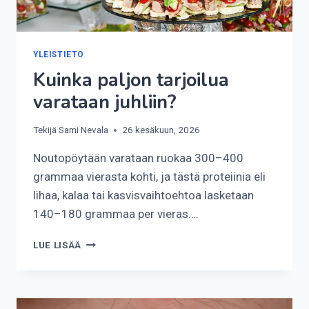
YLEISTIETO
Kuinka paljon tarjoilua
varataan juhliin?
Tekijä
Sami Nevala
26 kesäkuun, 2026
Noutopöytään varataan ruokaa 300–400
grammaa vierasta kohti, ja tästä proteiinia eli
lihaa, kalaa tai kasvisvaihtoehtoa lasketaan
140–180 grammaa per vieras….
KUINKA
LUE LISÄÄ
PALJON
TARJOILUA
VARATAAN
JUHLIIN?