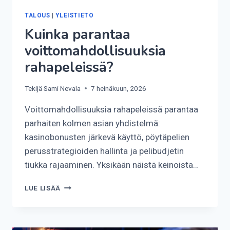
TALOUS
|
YLEISTIETO
Kuinka parantaa
voittomahdollisuuksia
rahapeleissä?
Tekijä
Sami Nevala
7 heinäkuun, 2026
Voittomahdollisuuksia rahapeleissä parantaa
parhaiten kolmen asian yhdistelmä:
kasinobonusten järkevä käyttö, pöytäpelien
perusstrategioiden hallinta ja pelibudjetin
tiukka rajaaminen. Yksikään näistä keinoista…
KUINKA
LUE LISÄÄ
PARANTAA
VOITTOMAHDOLLISUUKSIA
RAHAPELEISSÄ?