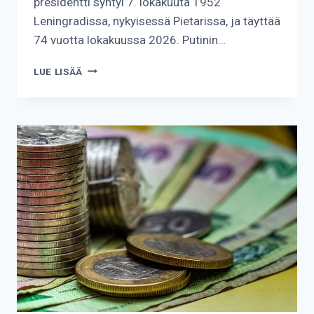
presidentti syntyi 7. lokakuuta 1952
Leningradissa, nykyisessä Pietarissa, ja täyttää
74 vuotta lokakuussa 2026. Putinin…
KUINKA
LUE LISÄÄ
VANHA
PUTIN
ON?