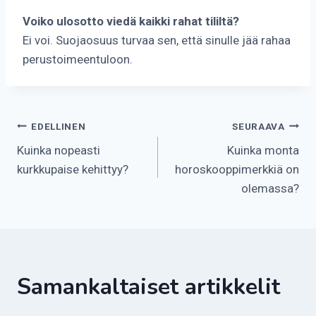
Voiko ulosotto viedä kaikki rahat tililtä?
Ei voi. Suojaosuus turvaa sen, että sinulle jää rahaa
perustoimeentuloon.
Artikkelien
EDELLINEN
SEURAAVA
Kuinka nopeasti
Kuinka monta
selaus
kurkkupaise kehittyy?
horoskooppimerkkiä on
olemassa?
Samankaltaiset artikkelit