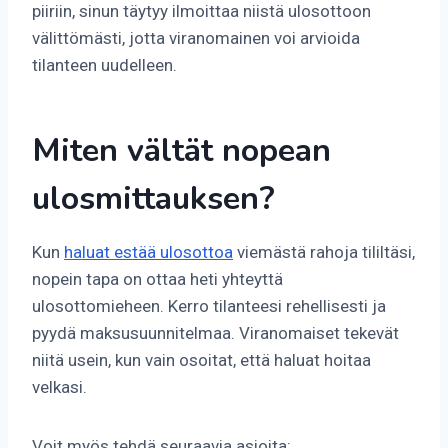
piiriin, sinun täytyy ilmoittaa niistä ulosottoon
välittömästi, jotta viranomainen voi arvioida
tilanteen uudelleen.
Miten vältät nopean
ulosmittauksen?
Kun
haluat estää ulosottoa
viemästä rahoja tililtäsi,
nopein tapa on ottaa heti yhteyttä
ulosottomieheen. Kerro tilanteesi rehellisesti ja
pyydä maksusuunnitelmaa. Viranomaiset tekevät
niitä usein, kun vain osoitat, että haluat hoitaa
velkasi.
Voit myös tehdä seuraavia asioita: