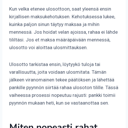
Kun velka etenee ulosottoon, saat yleensä ensin
kirjallisen maksukehotuksen. Kehotuksessa lukee,
kuinka paljon sinun täytyy maksaa ja mihin
mennessä. Jos hoidat velan ajoissa, rahaa ei lähde
tililtäsi. Jos et maksa määräpäivään mennessä,
ulosotto voi aloittaa ulosmittauksen.
Ulosotto tarkistaa ensin, löytyykö tuloja tai
varallisuutta, joita voidaan ulosmitata. Tämän
jälkeen viranomainen tekee päätöksen ja lähettää
pankille pyynnön siirtää rahaa ulosoton tilille. Tässä
vaiheessa prosessi nopeutuu rajusti: pankki toimii
pyynnön mukaan heti, kun se vastaanottaa sen.
Miten nopeasti rahat