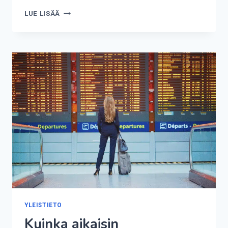
KUINKA
LUE LISÄÄ
MONTA
JÄRVEÄ
SUOMESSA
ON?
YLEISTIETO
Kuinka aikaisin