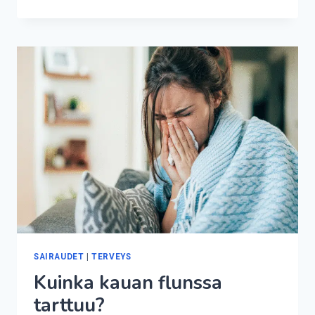
MONTA
MAATA
ON
MAAILMASSA?
SAIRAUDET
|
TERVEYS
Kuinka kauan flunssa
tarttuu?