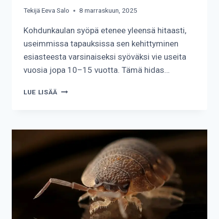
Tekijä
Eeva Salo
8 marraskuun, 2025
Kohdunkaulan syöpä etenee yleensä hitaasti,
useimmissa tapauksissa sen kehittyminen
esiasteesta varsinaiseksi syöväksi vie useita
vuosia jopa 10–15 vuotta. Tämä hidas…
KUINKA
LUE LISÄÄ
NOPEASTI
KOHDUNKAULAN
SYÖPÄ
ETENEE?