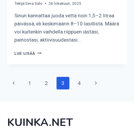
Tekijä
Eeva Salo
26 lokakuun, 2025
Sinun kannattaa juoda vettä noin 1,5–2 litraa
päivässä, eli keskimäärin 8–10 lasillista. Määrä
voi kuitenkin vaihdella riippuen iästäsi,
painostasi, aktiivisuudestasi…
KUINKA
LUE LISÄÄ
PALJON
VETTÄ
PÄIVÄSSÄ?
Sivunavigointi
Edellinen
Seuraava
1
2
3
4
sivu
sivu
KUINKA.NET