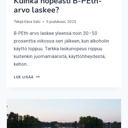
Kuinka nopeasti B-PEth-
arvo laskee?
Tekijä
Eeva Salo
5 joulukuun, 2025
B-PEth-arvo laskee yleensä noin 30–50
prosenttia viikossa sen jälkeen, kun alkoholin
käyttö loppuu. Tarkka laskunopeus riippuu
kuitenkin juomamääristä, käyttötiheydestä,
kehon…
KUINKA
LUE LISÄÄ
NOPEASTI
B-
PETH-
ARVO
LASKEE?