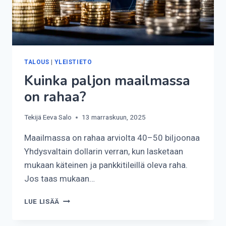
TALOUS
|
YLEISTIETO
Kuinka paljon maailmassa
on rahaa?
Tekijä
Eeva Salo
13 marraskuun, 2025
Maailmassa on rahaa arviolta 40–50 biljoonaa
Yhdysvaltain dollarin verran, kun lasketaan
mukaan käteinen ja pankkitileillä oleva raha.
Jos taas mukaan…
KUINKA
LUE LISÄÄ
PALJON
MAAILMASSA