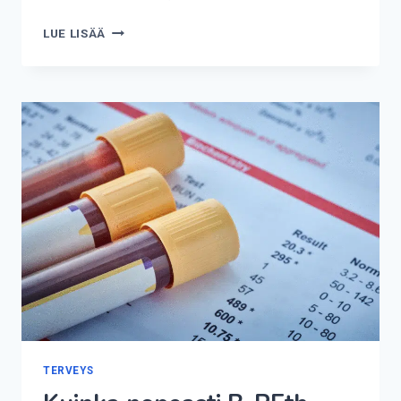
KUINKA
LUE LISÄÄ
NOPEASTI
KURKKUPAISE
KEHITTYY?
TERVEYS