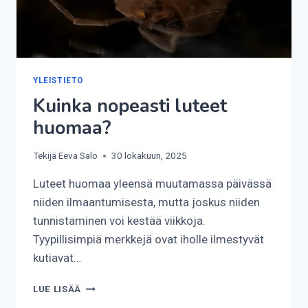
YLEISTIETO
Kuinka nopeasti luteet
huomaa?
Tekijä
Eeva Salo
30 lokakuun, 2025
Luteet huomaa yleensä muutamassa päivässä
niiden ilmaantumisesta, mutta joskus niiden
tunnistaminen voi kestää viikkoja.
Tyypillisimpiä merkkejä ovat iholle ilmestyvät
kutiavat…
KUINKA
LUE LISÄÄ
NOPEASTI