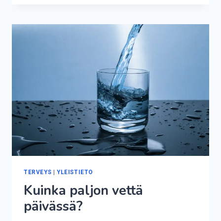
LUTEET
HUOMAA?
TERVEYS
|
YLEISTIETO
Kuinka paljon vettä
päivässä?