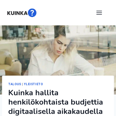
Siirry
sisältöön
TALOUS
|
YLEISTIETO
Kuinka hallita
henkilökohtaista budjettia
digitaalisella aikakaudella