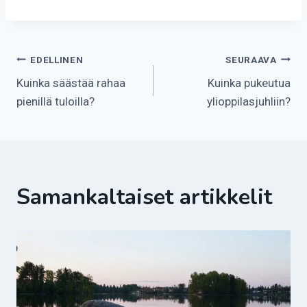
Artikkelien
EDELLINEN
SEURAAVA
Kuinka säästää rahaa
Kuinka pukeutua
selaus
pienillä tuloilla?
ylioppilasjuhliin?
Samankaltaiset artikkelit