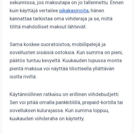
sekunnissa, jos maksutapa on jo tallennettu. Ennen
kuin käyttäjä vertailee
pikakasinoita
, hänen
kannattaa tarkistaa oma viihderaja ja se, miltä
tililtä mahdolliset maksut lähtevät.
Sama koskee suoratoistoa, mobiilipelejä ja
sovellusten sisäisiä ostoksia. Kun summa on pieni,
päätös tuntuu kevyeltä. Kuukauden lopussa monta
pientä maksua voi näyttää tiliotteella yllättävän
isolta riviltä.
Käytännöllinen ratkaisu on erillinen viihdebudjetti.
Sen voi pitää omalla pankkitilillä, prepaid-kortilla tai
sovelluksen kulurajassa. Kun summa loppuu,
kuukauden viihderaha on käytetty.