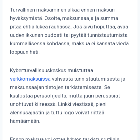
Turvallinen maksaminen alkaa ennen maksun
hyväksymistä. Osoite, maksunsaaja ja summa
pitää ehtiä lukea rauhassa. Jos sivu hoputtaa, avaa
uuden ikkunan oudosti tai pyytää tunnistautumista
kummallisessa kohdassa, maksua ei kannata viedä
loppuun heti.
Kyberturvallisuuskeskus muistuttaa
verkkomaksuissa
vahvasta tunnistautumisesta ja
maksunsaajan tietojen tarkistamisesta. Se
kuulostaa perusohjeelta, mutta juuri perusasiat
unohtuvat kiireessä. Linkki viestissä, pieni
alennusajastin ja tuttu logo voivat riittää
hämäämään.
Ennen maksua voi ottaa lyhyen tarkistusrutiinin: