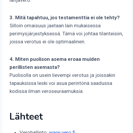
lahjavero.
3. Mitä tapahtuu, jos testamenttia ei ole tehty?
Silloin omaisuus jaetaan lain mukaisessa
perimysjärjestyksessä. Tämä voi johtaa tilanteisiin,
joissa verotus ei ole optimaalinen.
4. Miten puolison asema eroaa muiden
perillisten asemasta?
Puolisolla on usein lievempi verotus ja joissakin
tapauksissa leski voi asua perintönä saadussa
kodissa ilman veroseuraamuksia.
Lähteet
Verohallinto:
www.vero.fi