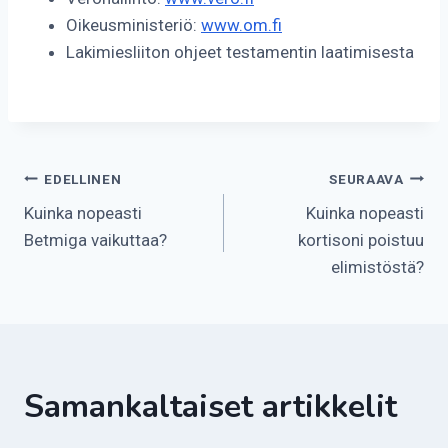
Oikeusministeriö:
www.om.fi
Lakimiesliiton ohjeet testamentin laatimisesta
Artikkelien
EDELLINEN
SEURAAVA
Kuinka nopeasti
Kuinka nopeasti
selaus
Betmiga vaikuttaa?
kortisoni poistuu
elimistöstä?
Samankaltaiset artikkelit