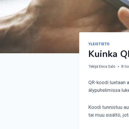
YLEISTIETO
Kuinka Q
Tekijä
Eeva Salo
8 to
QR-koodi luetaan 
älypuhelimissa luke
Koodi tunnistuu au
tai muu sisältö, j