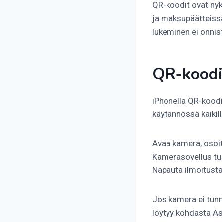
QR-koodit ovat nyky
ja maksupäätteissä.
lukeminen ei onnist
QR-koodi
iPhonella QR-koodi
käytännössä kaikill
Avaa kamera, osoit
Kamerasovellus tun
Napauta ilmoitusta,
Jos kamera ei tunn
löytyy kohdasta A