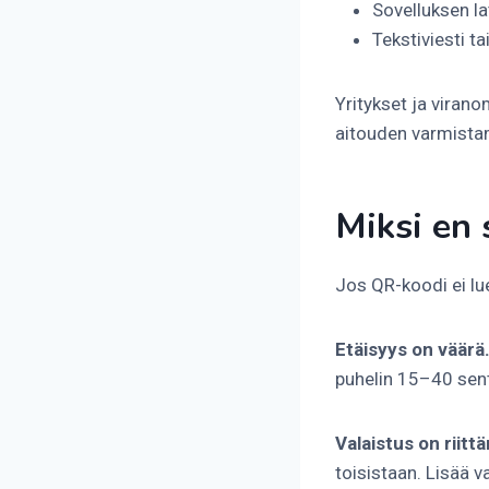
Sovelluksen l
Tekstiviesti t
Yritykset ja viran
aitouden varmista
Miksi en 
Jos QR-koodi ei lu
Etäisyys on väärä
puhelin 15–40 sent
Valaistus on riitt
toisistaan. Lisää 