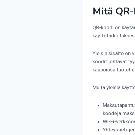
Mitä QR-k
QR-koodi on käytänn
käyttötarkoituksest
Yleisin sisältö on
koodit johtavat tyy
kaupoissa tuotetieto
Muita yleisiä käytt
Maksutapahtum
koodeja maksu
Wi-Fi-verkkoon
Yhteystietoje