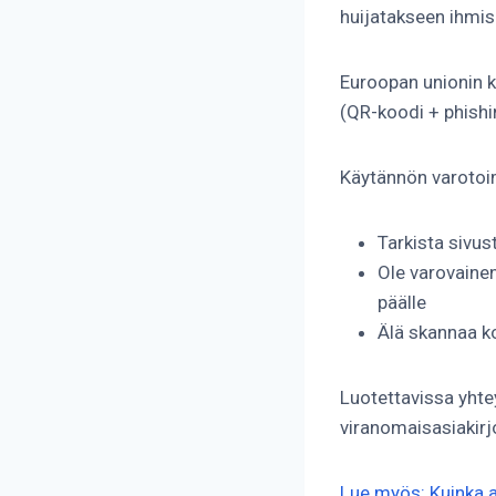
huijatakseen ihmisi
Euroopan unionin k
(QR-koodi + phishi
Käytännön varotoi
Tarkista sivus
Ole varovainen
päälle
Älä skannaa ko
Luotettavissa yhtey
viranomaisasiakirj
Lue myös: Kuinka 