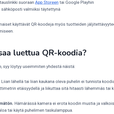
atauslinkki suoraan
App Storeen
tai Google Playhin
ai sähköposti valmiiksi täytettynä
omaiset käyttävät QR-koodeja myös tuotteiden jäljitettävyytee
miseen.
saa luettua QR-koodia?
e, syy löytyy useimmiten yhdestä näistä:
.
Liian lähellä tai liian kaukana oleva puhelin ei tunnista koodi
timetrin etäisyydellä ja liikuttaa sitä hitaasti lähemmäs ta
ämätön.
Hämärässä kamera ei erota koodin mustia ja valkoisi
valoa tai käytä puhelimen taskulamppua.