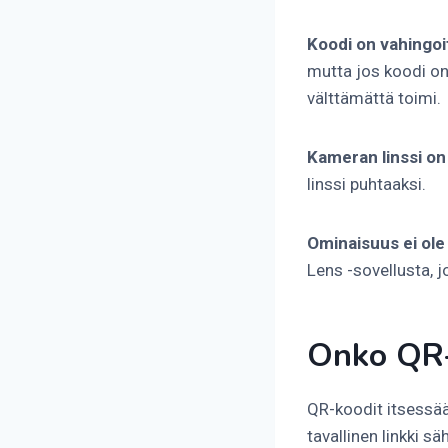
Koodi on vahingoi
mutta jos koodi on 
välttämättä toimi.
Kameran linssi on 
linssi puhtaaksi.
Ominaisuus ei ole
Lens -sovellusta, 
Onko QR-
QR-koodit itsessään
tavallinen linkki s