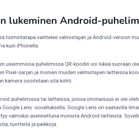
n lukeminen Android-puhelim
a toimintatapa vaihtelee valmistajan ja Android-version m
a kuin iPhonella.
ien useimmissa puhelimissa QR-koodin voi lukea suoraan ol
en Pixel-sarjan ja monien muiden valmistajien laitteissa koo
un kamera osoitetaan sitä kohti.
d-puhelimissa tai laitteissa, joissa ominaisuus ei ole ole
 Google Lens -sovelluksella. Google Lens on saatavilla ilma
ytyy valmiiksi asennettuna monista Android-laitteista. Sovel
tiä, tuotteita ja paikkoja.