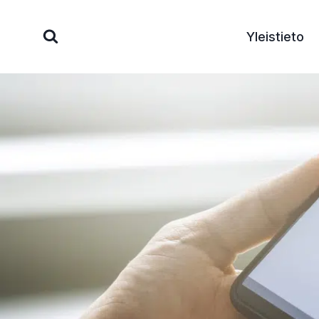
Siirry
sisältöön
Yleistieto