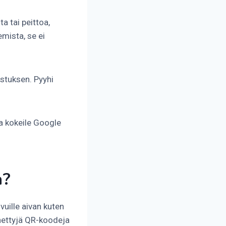
a tai peittoa,
emista, se ei
istuksen. Pyyhi
a kokeile Google
a?
vuille aivan kuten
nnettyjä QR-koodeja