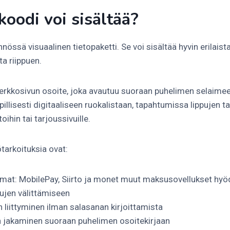
oodi voi sisältää?
össä visuaalinen tietopaketti. Se voi sisältää hyvin erilaista
a riippuen.
 verkkosivun osoite, joka avautuu suoraan puhelimen selaimee
pillisesti digitaaliseen ruokalistaan, tapahtumissa lippujen t
ihin tai tarjoussivuille.
ötarkoituksia ovat:
at: MobilePay, Siirto ja monet muut maksusovellukset hyö
jen välittämiseen
 liittyminen ilman salasanan kirjoittamista
n jakaminen suoraan puhelimen osoitekirjaan