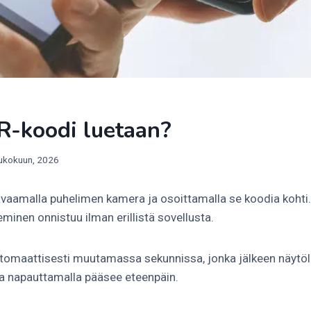
R-koodi luetaan?
ukokuun, 2026
avaamalla puhelimen kamera ja osoittamalla se koodia koht
minen onnistuu ilman erillistä sovellusta.
tomaattisesti muutamassa sekunnissa, jonka jälkeen näytölle
ota napauttamalla pääsee eteenpäin.