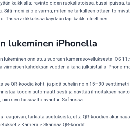
ään kaikkialla: ravintoloiden ruokalistoissa, bussilipuissa,
 Silti moni ei ole varma, miten ne tarkalleen ottaen toimivat 
u. Tässä artikkelissa käydään läpi kaikki oleellinen.
n lukeminen iPhonella
n lukeminen onnistuu suoraan kamerasovelluksesta iOS 11:stä
a viimeisen kahdeksan vuoden aikana julkaistuilla iPhone-mal
a se QR-koodia kohti ja pidä puhelin noin 15–30 senttimetrin
nistaa koodin automaattisesti ja näyttää ilmoituksen näytö
 niin sivu tai sisältö avautuu Safarissa.
u reagoivan, tarkista asetuksista, että QR-koodien skannaus
setukset > Kamera > Skannaa QR-koodit.