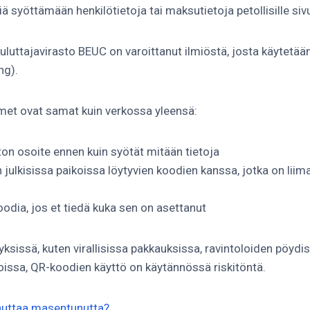
ä syöttämään henkilötietoja tai maksutietoja petollisille sivu
uluttajavirasto BEUC on varoittanut ilmiöstä, josta käytetä
ng).
met ovat samat kuin verkossa yleensä:
ton osoite ennen kuin syötät mitään tietoja
 julkisissa paikoissa löytyvien koodien kanssa, jotka on liim
odia, jos et tiedä kuka sen on asettanut
ksissä, kuten virallisissa pakkauksissa, ravintoloiden pöydis
oissa, QR-koodien käyttö on käytännössä riskitöntä.
auttaa masentunutta?