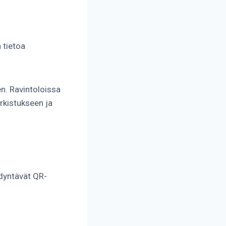
 tietoa
n. Ravintoloissa
arkistukseen ja
dyntävät QR-