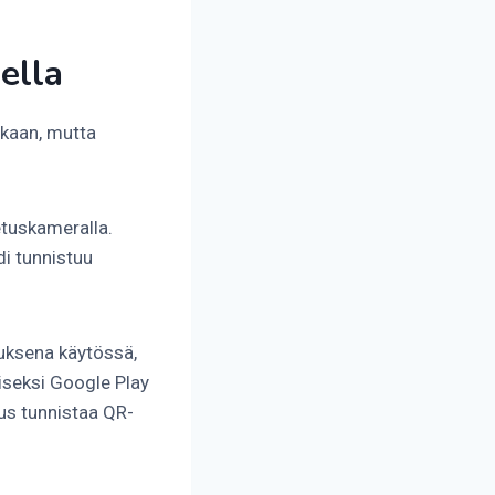
ella
ukaan, mutta
etuskameralla.
di tunnistuu
tuksena käytössä,
iseksi Google Play
lus tunnistaa QR-