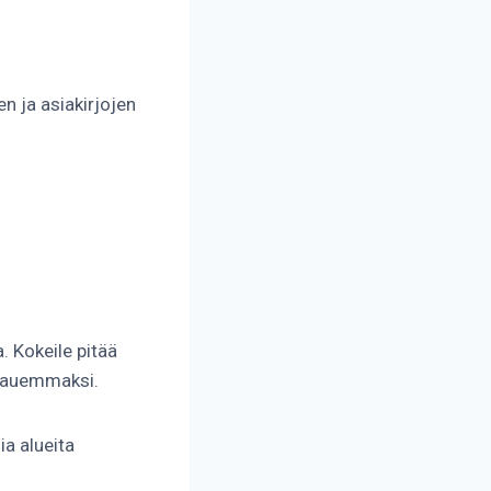
n ja asiakirjojen
a. Kokeile pitää
i kauemmaksi.
a alueita