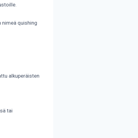
stoille.
än nimeä quishing
attu alkuperäisten
sä tai