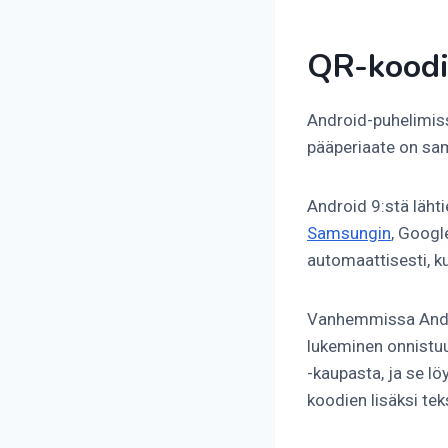
QR-koodi
Android-puhelimiss
pääperiaate on sam
Android 9:stä läht
Samsungin
, Googl
automaattisesti, k
Vanhemmissa Androi
lukeminen onnistuu
-kaupasta, ja se lö
koodien lisäksi teks