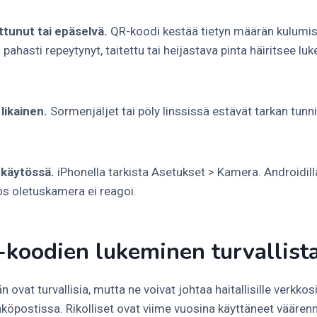
ttunut tai epäselvä.
QR-koodi kestää tietyn määrän kulumist
pahasti repeytynyt, taitettu tai heijastava pinta häiritsee luk
likainen.
Sormenjäljet tai pöly linssissä estävät tarkan tunn
 käytössä.
iPhonella tarkista Asetukset > Kamera. Androidill
jos oletuskamera ei reagoi.
koodien lukeminen turvallist
 ovat turvallisia, mutta ne voivat johtaa haitallisille verkkosi
ähköpostissa. Rikolliset ovat viime vuosina käyttäneet vääre