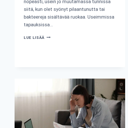
nopeasti, usein jo muutamassa tunnissa
siitä, kun olet syönyt pilaantunutta tai
bakteereja sisältävää ruokaa. Useimmissa
tapauksissa…
KUINKA
LUE LISÄÄ
NOPEASTI
RUOKAMYRKYTYS
ALKAA?