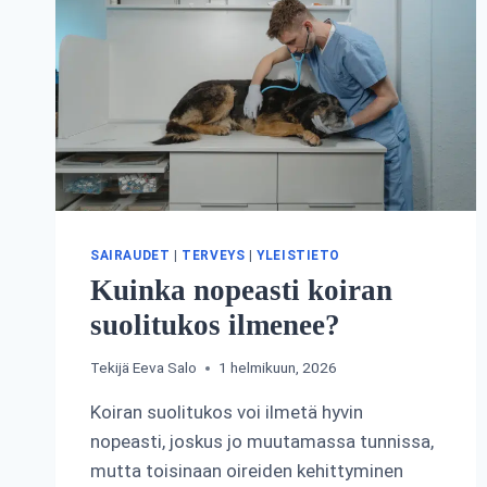
SAIRAUDET
|
TERVEYS
|
YLEISTIETO
Kuinka nopeasti koiran
suolitukos ilmenee?
Tekijä
Eeva Salo
1 helmikuun, 2026
Koiran suolitukos voi ilmetä hyvin
nopeasti, joskus jo muutamassa tunnissa,
mutta toisinaan oireiden kehittyminen