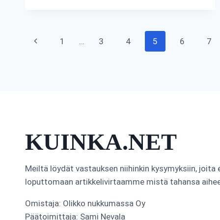
ULOSOTTO
VIE
TILILTÄ?
Sivunavigointi
Edellinen
1
…
3
4
5
6
7
sivu
KUINKA.NET
Meiltä löydät vastauksen niihinkin kysymyksiin, joita
loputtomaan artikkelivirtaamme mistä tahansa aihe
Omistaja: Olikko nukkumassa Oy
Päätoimittaja: Sami Nevala