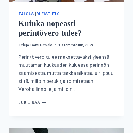
TALOUS
|
YLEISTIETO
Kuinka nopeasti
perintövero tulee?
Tekijä
Sami Nevala
19 tammikuun, 2026
Perintövero tulee maksettavaksi yleensä
muutaman kuukauden kuluessa perinnön
saamisesta, mutta tarkka aikataulu riippuu
siitä, milloin perukirja toimitetaan
Verohallinnolle ja milloin…
KUINKA
LUE LISÄÄ
NOPEASTI
PERINTÖVERO
TULEE?