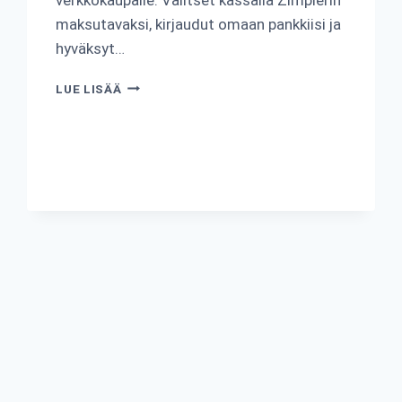
maksutavaksi, kirjaudut omaan pankkiisi ja
hyväksyt…
KUINKA
LUE LISÄÄ
ZIMPLER
TOIMII?