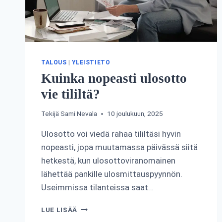
TALOUS
|
YLEISTIETO
Kuinka nopeasti ulosotto
vie tililtä?
Tekijä
Sami Nevala
10 joulukuun, 2025
Ulosotto voi viedä rahaa tililtäsi hyvin
nopeasti, jopa muutamassa päivässä siitä
hetkestä, kun ulosottoviranomainen
lähettää pankille ulosmittauspyynnön.
Useimmissa tilanteissa saat…
KUINKA
LUE LISÄÄ
NOPEASTI