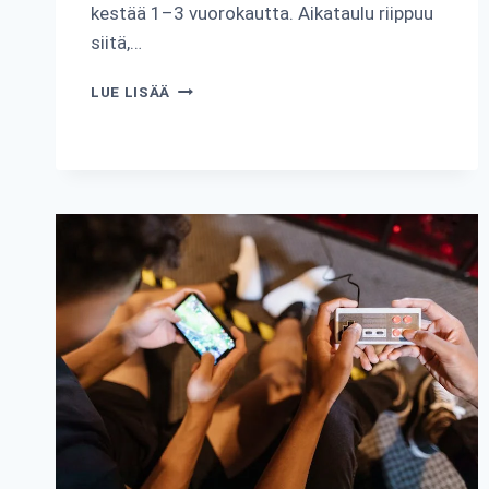
kestää 1–3 vuorokautta. Aikataulu riippuu
siitä,…
KUINKA
LUE LISÄÄ
NOPEASTI
KOIRAN
SUOLITUKOS
ILMENEE?