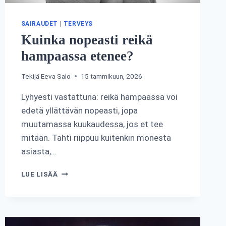
SAIRAUDET
|
TERVEYS
Kuinka nopeasti reikä
hampaassa etenee?
Tekijä
Eeva Salo
15 tammikuun, 2026
Lyhyesti vastattuna: reikä hampaassa voi
edetä yllättävän nopeasti, jopa
muutamassa kuukaudessa, jos et tee
mitään. Tahti riippuu kuitenkin monesta
asiasta,…
KUINKA
LUE LISÄÄ
NOPEASTI
REIKÄ
HAMPAASSA
ETENEE?