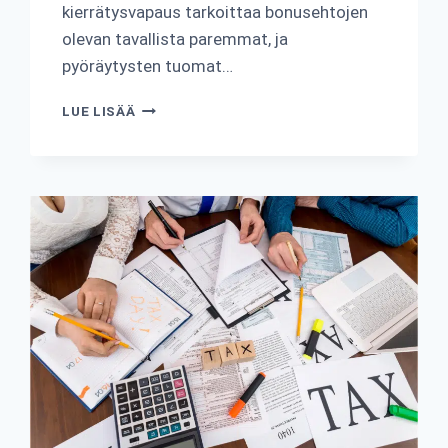
kierrätysvapaus tarkoittaa bonusehtojen
olevan tavallista paremmat, ja
pyöräytysten tuomat…
KUINKA
LUE LISÄÄ
KIERRÄTYSVAPAAT
ILMAISKIERROKSET
TOIMIVAT?