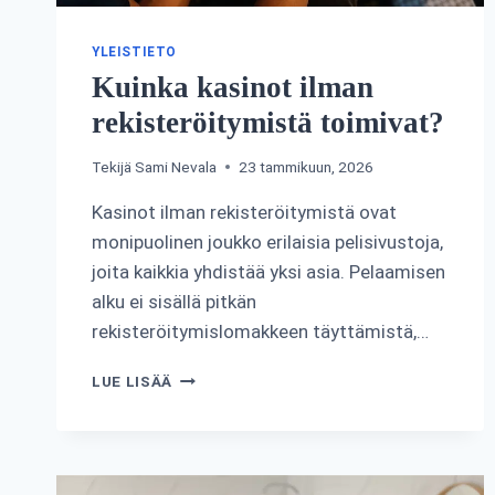
YLEISTIETO
Kuinka kasinot ilman
rekisteröitymistä toimivat?
Tekijä
Sami Nevala
23 tammikuun, 2026
Kasinot ilman rekisteröitymistä ovat
monipuolinen joukko erilaisia pelisivustoja,
joita kaikkia yhdistää yksi asia. Pelaamisen
alku ei sisällä pitkän
rekisteröitymislomakkeen täyttämistä,…
KUINKA
LUE LISÄÄ
KASINOT
ILMAN
REKISTERÖITYMISTÄ
TOIMIVAT?