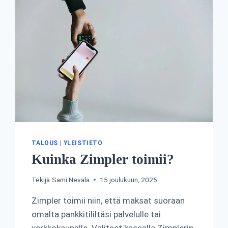
TALOUS
|
YLEISTIETO
Kuinka Zimpler toimii?
Tekijä
Sami Nevala
15 joulukuun, 2025
Zimpler toimii niin, että maksat suoraan
omalta pankkitililtäsi palvelulle tai
verkkokaupalle. Valitset kassalla Zimplerin