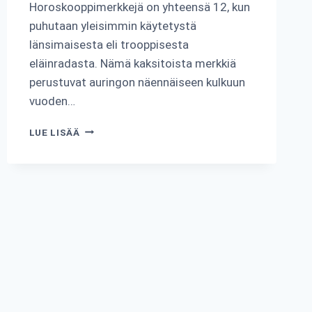
Horoskooppimerkkejä on yhteensä 12, kun
puhutaan yleisimmin käytetystä
länsimaisesta eli trooppisesta
eläinradasta. Nämä kaksitoista merkkiä
perustuvat auringon näennäiseen kulkuun
vuoden…
KUINKA
LUE LISÄÄ
MONTA
HOROSKOOPPIMERKKIÄ
ON
OLEMASSA?