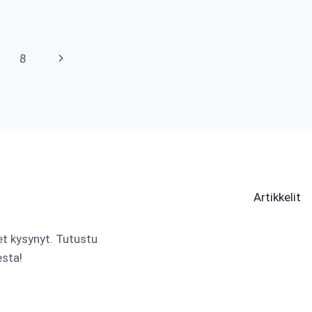
Seuraava
8
sivu
Artikkelit
 et kysynyt. Tutustu
esta!