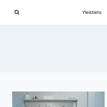
Siirry
sisältöön
Yleistieto