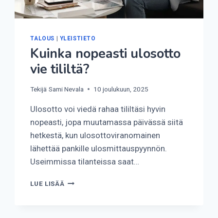
TALOUS
|
YLEISTIETO
Kuinka nopeasti ulosotto
vie tililtä?
Tekijä
Sami Nevala
10 joulukuun, 2025
Ulosotto voi viedä rahaa tililtäsi hyvin
nopeasti, jopa muutamassa päivässä siitä
hetkestä, kun ulosottoviranomainen
lähettää pankille ulosmittauspyynnön.
Useimmissa tilanteissa saat…
KUINKA
LUE LISÄÄ
NOPEASTI
ULOSOTTO
VIE