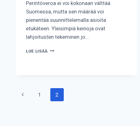
Perintöveroa ei voi kokonaan välttää
Suomessa, mutta sen määrää voi
pienentää suunnittelemalla asioita
etukäteen. Yleisimpiä keinoja ovat
lahjoitusten tekeminen jo…
KUINKA
LUE LISÄÄ
VÄLTTÄÄ
PERINTÖVERO?
Sivunavigointi
Edellinen
1
2
sivu