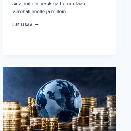
siitä, milloin perukirja toimitetaan
Verohallinnolle ja milloin…
KUINKA
LUE LISÄÄ
NOPEASTI
PERINTÖVERO
TULEE?