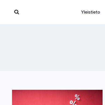
Siirry
sisältöön
Yleistieto