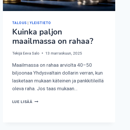
TALOUS
|
YLEISTIETO
Kuinka paljon
maailmassa on rahaa?
Tekijä
Eeva Salo
13 marraskuun, 2025
Maailmassa on rahaa arviolta 40–50
biljoonaa Yhdysvaltain dollarin verran, kun
lasketaan mukaan käteinen ja pankkitileillä
oleva raha. Jos taas mukaan…
KUINKA
LUE LISÄÄ
PALJON
MAAILMASSA
ON
RAHAA?