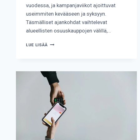
vuodessa, ja kampanjaviikot ajoittuvat
useimmiten kevääseen ja syksyyn.
Täsmälliset ajankohdat vaihtelevat
alueellisten osuuskauppojen välillä,…
KUINKA
LUE LISÄÄ
USEIN
ASIAKASOMISTAJAPÄIVÄT
JÄRJESTETÄÄN?