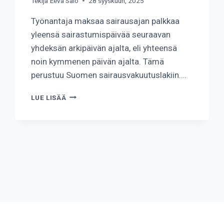
Tekijä
Eeva Salo
28 syyskuun, 2025
Työnantaja maksaa sairausajan palkkaa
yleensä sairastumispäivää seuraavan
yhdeksän arkipäivän ajalta, eli yhteensä
noin kymmenen päivän ajalta. Tämä
perustuu Suomen sairausvakuutuslakiin….
KUINKA
LUE LISÄÄ
KAUAN
TYÖNANTAJA
MAKSAA
SAIRAUSAJAN
PALKKAA?