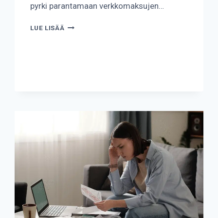
pyrki parantamaan verkkomaksujen…
KUINKA
LUE LISÄÄ
PAYSAFECARD
TOIMII?