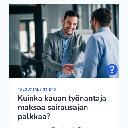
TILILTÄ?
TALOUS
|
YLEISTIETO
Kuinka kauan työnantaja
maksaa sairausajan
palkkaa?